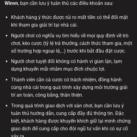
Winvn
, bạn cần lưu ý tuân thủ các điều khoản sau:
Khách hàng ý thức được rủi ro mất tiền có thể đối mặt
khi tham gia giải trí tại nhà cái.
Người chơi có nghĩa vụ tìm hiểu về mọi quy định về trò
chơi, kèo cược (tỷ lệ trả thưởng, cách thức tham gia, một
số trường hợp ngoại lệ,…) trước khi bắt đầu đặt cược.
Người chơi tuyệt đối không có hành vi gian lận, lạm
dụng khuyến mãi nhằm mục đích chuộc lợi.
Thành viên cần cá cược có trách nhiệm, đồng hành
cùng nhà cái trong quá trình xây dựng môi trường giải
trí an toàn, công bằng, thân thiện.
Trong quá trình giao dịch với sân chơi, bạn cần lưu ý
tuân thủ hướng dẫn, cung cấp đầy đủ thông tin. Đặc
biệt, khách hàng được khuyến khích giữ lại minh chứng
giao dịch để cung cấp cho đội ngũ tư vấn khi có sự cố
xảy ra.