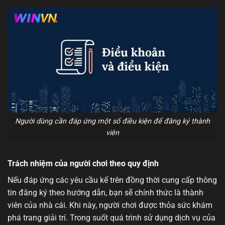
Người dùng cần đáp ứng một số điều kiện để đăng ký thành
viên
Trách nhiệm của người chơi theo quy định
Nếu đáp ứng các yêu cầu kể trên đồng thời cung cấp thông
tin đăng ký theo hướng dẫn, bạn sẽ chính thức là thành
viên của nhà cái. Khi này, người chơi được thỏa sức khám
phá trang giải trí. Trong suốt quá trình sử dụng dịch vụ của