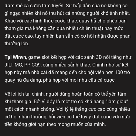
đam mê cá cược trực tuyến. Sự hấp dẫn của nó không có
gì ngạc nhiên khi nó thu hút cả những người khó tính nhất.
Khác với các hình thức cược khác, quay hũ cho phép bạn
tham gia mà không cần quá nhiều chiến thuật hay mức
đặt cược cao, tuy nhiên bạn vẫn có cơ hội nhận được phần
thưởng lớn.
Tại Winvn
, game slot kết hợp với các sảnh 3D nổi tiếng như
JILI, MG, PP, CQ9, cùng nhiều sảnh khác. Chính nhờ sự kết
hợp này mà nhà cái đã mang đến cho hội viên hơn 100 trò
quay hũ đa dạng, phù hợp với mọi nhu cầu cá cược.
Về lợi ích tài chính, người dùng hoàn toàn có thể yên tâm
khi tham gia. Bởi vì đây là một trò có khả năng “làm giàu”
một cách nhanh chóng. Với tỷ lệ thắng cực cao cùng nhiều
cơ hội nhận thưởng, hội viên có thể tùy ý đặt cược với mức
tiền không giới hạn theo mong muốn của mình.