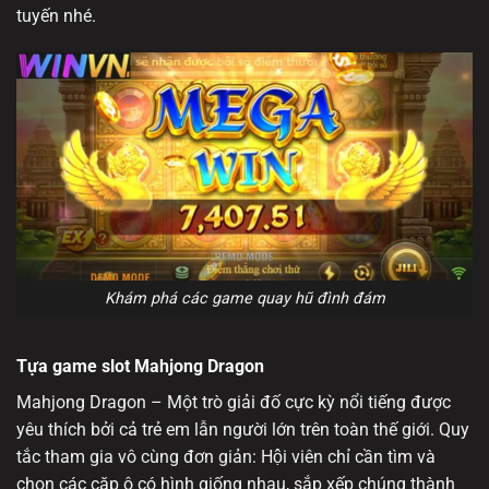
tuyến
nhé.
Khám phá các game quay hũ đình đám
Tựa game slot Mahjong Dragon
Mahjong Dragon – Một trò giải đố cực kỳ nổi tiếng được
yêu thích bởi cả trẻ em lẫn người lớn trên toàn thế giới. Quy
tắc tham gia vô cùng đơn giản: Hội viên chỉ cần tìm và
chọn các cặp ô có hình giống nhau, sắp xếp chúng thành