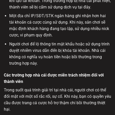
khi tạo tài khoản. Trong trường hợp bị nhà cái phát hiện,
thành viên sẽ bị cấm sử dụng dịch vụ tại đây.
Một địa chỉ IP/SĐT/STK ngân hàng ghi nhận hơn hai
tài khoản cá cược cùng sử dụng. Khi này, sân chơi sẽ
mặc định khách hàng đang tạo lập, sử dụng nhiều nick
cược, vi phạm quy định.
Người chơi để lộ thông tin mật khẩu hoặc sử dụng trình
duyệt nhiễm virus dẫn đến bị khóa tài khoản. Nhà cái
không có nghĩa vụ hoàn tiền hoặc bồi thường trong
trường hợp này.
Các trường hợp nhà cái được miễn trách nhiệm đối với
thành viên
Trong suốt quá trình giải trí tại nhà cái, người chơi có thể
đối mặt với một số rắc rối, sự cố. Khi này, bạn có quyền yêu
cầu được trang cá cược hỗ trợ thậm chí bồi thường thiệt
hại.