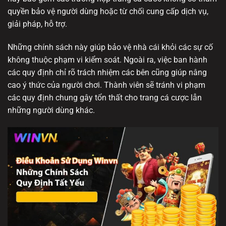
quyền bảo vệ người dùng hoặc từ chối cung cấp dịch vụ,
giải pháp, hỗ trợ.
Những chính sách này giúp bảo vệ nhà cái khỏi các sự cố
không thuộc phạm vi kiểm soát. Ngoài ra, việc ban hành
các quy định chỉ rõ trách nhiệm các bên cũng giúp nâng
cao ý thức của người chơi. Thành viên sẽ tránh vi phạm
các quy định chung gây tổn thất cho trang cá cược lẫn
những người dùng khác.