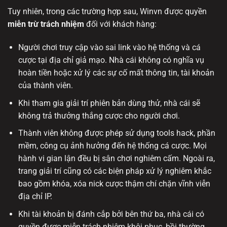
Tuy nhiên, trong các trường hợp sau,
Winvn
được quyền
miễn trừ trách nhiệm
đối với khách hàng:
Người chơi truy cập vào sai link vào hệ thống và cá
cược tại địa chỉ giả mạo. Nhà cái không có nghĩa vụ
hoàn tiền hoặc xử lý các sự cố mất thông tin, tài khoản
của thành viên.
Khi tham gia giải trí phiên bản dùng thử, nhà cái sẽ
không trả thưởng thắng cược cho người chơi.
Thành viên không được phép sử dụng tools hack, phần
mềm, công cụ ảnh hưởng đến hệ thống cá cược. Mọi
hành vi gian lận đều bị sân chơi nghiêm cấm. Ngoài ra,
trang giải trí cũng có các biện pháp xử lý nghiêm khắc
bao gồm khóa, xóa nick cược thậm chí chặn vĩnh viễn
địa chỉ IP.
Khi tài khoản bị đánh cắp bởi bên thứ ba, nhà cái có
quyền được miễn trách nhiệm khôi phục, bồi thường.