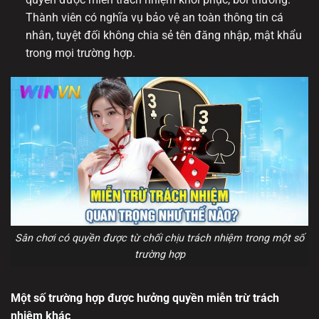
Thành viên có nghĩa vụ bảo vệ an toàn thông tin cá
nhân, tuyệt đối không chia sẻ tên đăng nhập, mật khẩu
trong mọi trường hợp.
Sân chơi có quyền được từ chối chịu trách nhiệm trong một số
trường hợp
Một số trường hợp được hưởng quyền miễn trừ trách
nhiệm khác